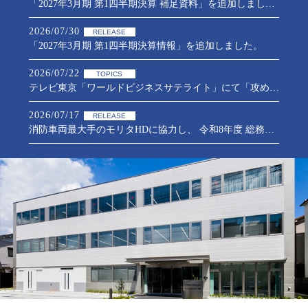
「2027年3月期 第1四半期決算 補足資料」を追加しました。
2026/07/30
RELEASE
「2027年3月期 第1四半期決算情報」を追加しました。
2026/07/22
TOPICS
テレビ東京「ワールドビジネスサテライト」にて「攻めのガバナンス」に向けた当社の取組が紹介されました
2026/07/17
RELEASE
消防車両最大手のモリタHDに協力し、 令和8年度 総務省消防庁の消火用ドローン研究開発に参画
2026/07/03
SPORTS
2026年度前期日本卓球リーグ福島大会で女子卓球部が2部優勝
2026/07/01
RELEASE
自己株式の取得状況に関するお知らせ
2026/06/19
RELEASE
執行役に対する業績連動型譲渡制限付株式報酬制度の導入に関するお知らせ
2026/06/19
RELEASE
「第76回定時株主総会」を開催いたしました。