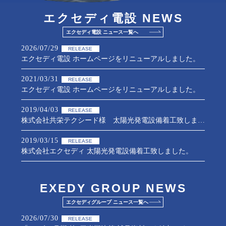
エクセディ電設 NEWS
エクセディ電設 ニュース一覧へ
2026/07/29
RELEASE
エクセディ電設 ホームページをリニューアルしました。
2021/03/31
RELEASE
エクセディ電設 ホームページをリニューアルしました。
2019/04/03
RELEASE
株式会社共栄テクシード様 太陽光発電設備着工致しました。
2019/03/15
RELEASE
株式会社エクセディ 太陽光発電設備着工致しました。
2018/08/21
RELEASE
トマト栽培施設「エクセディ エコ枚方」開設致しました。（2020年3月末 閉鎖）
EXEDY GROUP NEWS
2017/12/11
エクセディグループ ニュース一覧へ
RELEASE
ピップ株式会社様 太陽光発電設備着工致しました。
2026/07/30
RELEASE