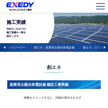
施工実績
当社のこれまでの
施工実績の
一部を
紹介します。
エネ：メガソーラー
創エネ：産業用太陽光発電設備
創エネ：住宅用太
創エネ
産業用太陽光発電設備 建設工事実績
画像をクリックすると、詳細が表示されます。