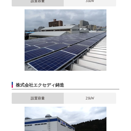
設置容量
31kW
株式会社エクセディ鋳造
設置容量
21kW