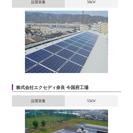
設置容量
56kW
株式会社エクセディ奈良 今国府工場
設置容量
55kW