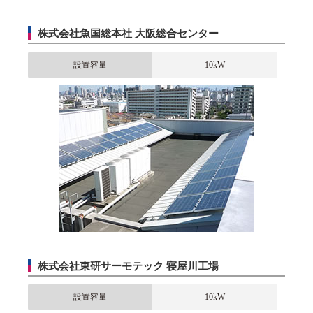
株式会社魚国総本社 大阪総合センター
設置容量
10kW
株式会社東研サーモテック 寝屋川工場
設置容量
10kW